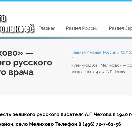
Главная
Раздел России
Раздел За
хово» —
Главная
/
Раздел России
/
50,90
/
ого русского
Музей-усадьба «Мелихово» — соз
о врача
прекрасного врача А.П.Чехова
честь великого русского писателя А.П.Чехова в 1940 г
 район, село Мелихово Телефон
8 (496) 72-7-62-56