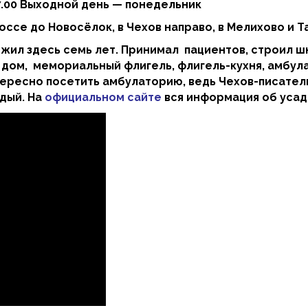
17.00 Выходной день — понедельник
ссе до Новосёлок, в Чехов направо, в Мелихово и Т
ожил здесь семь лет. Принимал пациентов, строил ш
 дом, мемориальный флигель, флигель-кухня, амбула
ресно посетить амбулаторию, ведь Чехов-писатель и
дый. На
официальном сайте
вся информация об усад