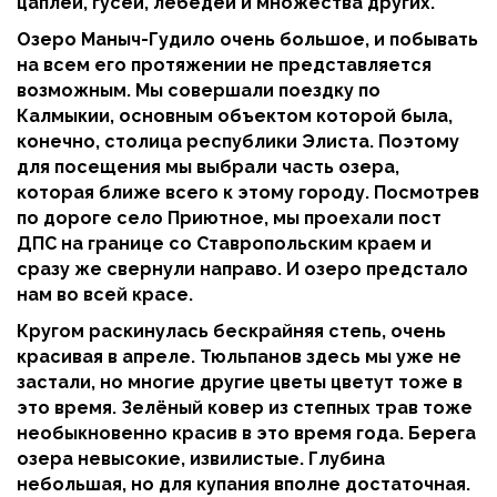
цаплей, гусей, лебедей и множества других.
Озеро Маныч-Гудило очень большое, и побывать
на всем его протяжении не представляется
возможным. Мы совершали поездку по
Калмыкии, основным объектом которой была,
конечно, столица республики Элиста. Поэтому
для посещения мы выбрали часть озера,
которая ближе всего к этому городу. Посмотрев
по дороге село Приютное, мы проехали пост
ДПС на границе со Ставропольским краем и
сразу же свернули направо. И озеро предстало
нам во всей красе.
Кругом раскинулась бескрайняя степь, очень
красивая в апреле. Тюльпанов здесь мы уже не
застали, но многие другие цветы цветут тоже в
это время. Зелёный ковер из степных трав тоже
необыкновенно красив в это время года. Берега
озера невысокие, извилистые. Глубина
небольшая, но для купания вполне достаточная.