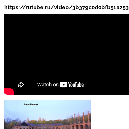
https://rutube.ru/video/3b379c0d0bfb51a2