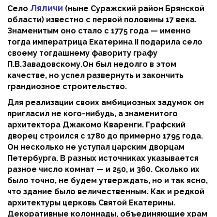
Ляличи
Село
(ныне Суражский район Брянской
области) известно с первой половины 17 века.
Знаменитым оно стало с 1775 года — именно
тогда императрица Екатерина II подарила село
своему тогдашнему фавориту графу
П.В.Завадовскому.Он был недолго в этом
качестве, но успел развернуть и закончить
грандиозное строительство.
Для реализации своих амбициозных задумок он
пригласил не кого-нибудь, а знаменитого
архитектора Джакомо Кваренги. Графский
дворец строился с 1780 до примерно 1795 года.
Он несколько не уступал царским дворцам
Петербурга. В разных источниках указывается
разное число комнат — и 250, и 360. Сколько их
было точно, не будем утверждать, но и так ясно,
что здание было величественным. Как и редкой
архитектуры церковь Святой Екатерины.
Декоративные колоннады, объединяющие храм