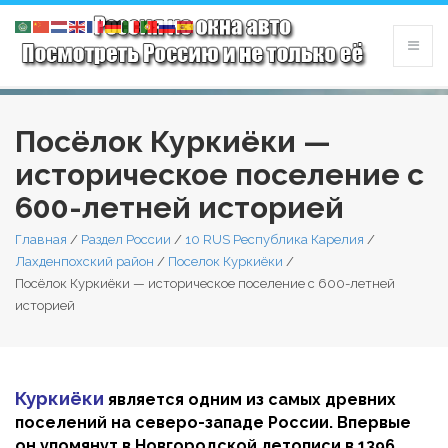
Посёлок Куркиёки —
историческое поселение с
600-летней историей
Главная
/
Раздел России
/
10 RUS Республика Карелия
/
Лахденпохский район
/
Поселок Куркиёки
/
Посёлок Куркиёки — историческое поселение с 600-летней
историей
Куркиёки
является одним из самых древних
поселений на северо-западе России. Впервые
он упомянут в Новгородской летописи в 1396