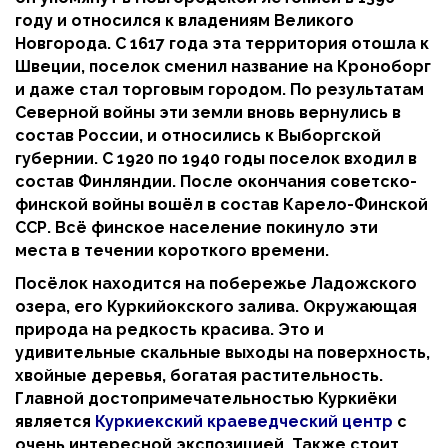
году и относился к владениям Великого
Новгорода. С 1617 года эта территория отошла к
Швеции, поселок сменил название на Кроноборг
и даже стал торговым городом. По результатам
Северной войны эти земли вновь вернулись в
состав России, и относились к Выборгской
губернии. С 1920 по 1940 годы поселок входил в
состав Финляндии. После окончания советско-
финской войны вошёл в состав Карело-Финской
ССР. Всё финское население покинуло эти
места в течении короткого времени.
Посёлок находится на побережье Ладожского
озера, его Куркийокского залива. Окружающая
природа на редкость красива. Это и
удивительные скальные выходы на поверхность,
хвойные деревья, богатая растительность.
Главной достопримечательностью Куркиёки
является
Куркиекский краеведческий центр
с
очень интересной экспозицией. Также стоит