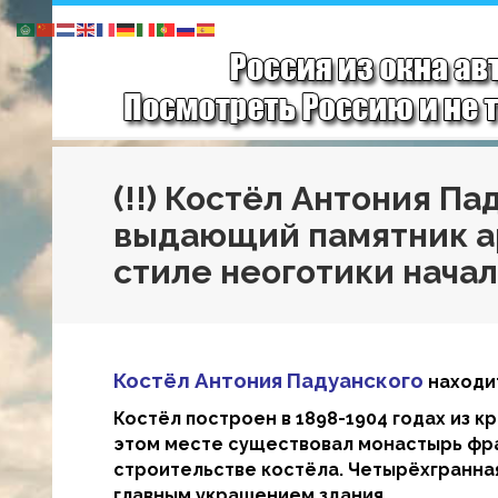
(!!) Костёл Антония П
выдающий памятник а
стиле неоготики начал
Костёл Антония Падуанского
находит
Костёл построен в 1898-1904 годах из к
этом месте существовал монастырь фран
строительстве костёла. Четырёхгранна
главным украшением здания.