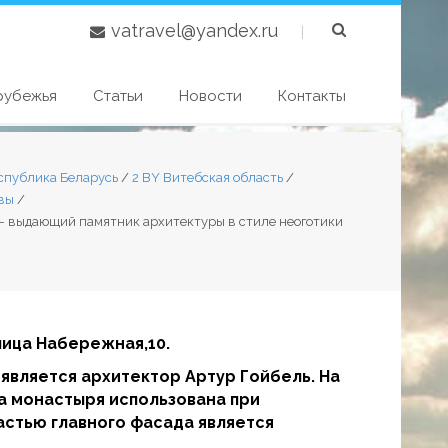
vatravel@yandex.ru
|
рубежья
Статьи
Новости
Контакты
спублика Беларусь
/
2 BY Витебская область
/
вы
/
о — выдающий памятник архитектуры в стиле неоготики
лица Набережная,10.
 является архитектор Артур Гойбель. На
а монастыря использована при
астью главного фасада является