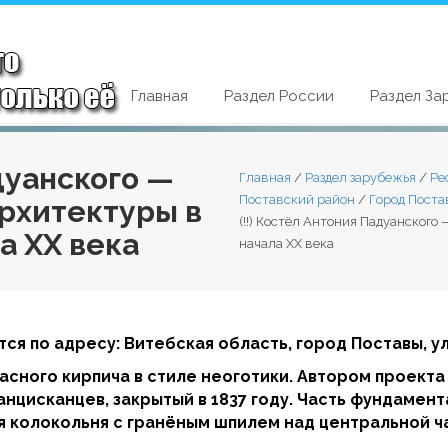
Главная
Раздел России
Раздел За
адуанского —
Главная
/
Раздел зарубежья
/
Ре
Поставский район
/
Город Поста
рхитектуры в
(!!) Костёл Антония Падуанског
а XX века
начала XX века
ся по адресу: Витебская область, город Поставы, у
расного кирпича в стиле неоготики. Автором проекта
цисканцев, закрытый в 1837 году. Часть фундамент
я колокольня с гранёным шпилем над центральной ч