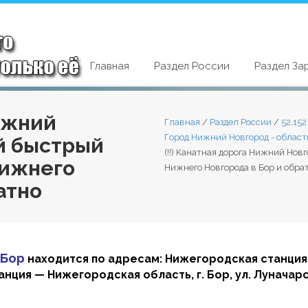
Главная
Раздел России
Раздел За
Нижний
Главная
/
Раздел России
/
52,15
Город Нижний Новгород - област
й быстрый
(!!) Канатная дорога Нижний Нов
Нижнего
Нижнего Новгорода в Бор и обра
атно
-Бор
находится по адресам: Нижегородская станция 
я — ​​​​​​​Нижегородская область, г. Бор, ул. Луначарс