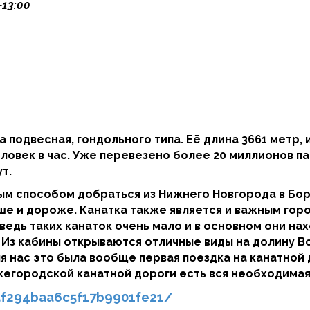
-13:00
на подвесная, гондольного типа. Её длина 3661 метр,
еловек в час. Уже перевезено более 20 миллионов п
т.
ым способом добраться из Нижнего Новгорода в Бо
ше и дороже. Канатка также является и важным гор
 ведь таких канаток очень мало и в основном они на
. Из кабины открываются отличные виды на долину В
ля нас это была вообще первая поездка на канатной
егородской канатной дороги есть вся необходимая
5f294baa6c5f17b9901fe21/