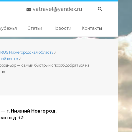
vatravel@yandex.ru
|
рубежья
Статьи
Новости
Контакты
2 RUS Нижегородская область
/
ной центр
/
город-Бор — самый быстрый способ добраться из
тно
— г. Нижний Новгород,
кого д. 12.