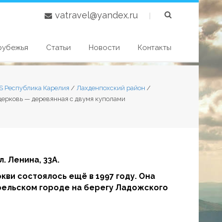
vatravel@yandex.ru
|
рубежья
Статьи
Новости
Контакты
S Республика Карелия
/
Лахденпохский район
/
церковь — деревянная с двумя куполами
л. Ленина, 33А.
кви состоялось ещё в 1997 году. Она
рельском городе на берегу Ладожского