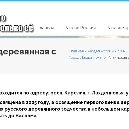
Главная
Раздел России
Раздел За
деревянная с
Главная
/
Раздел России
/
10 RU
Город Лахденпохья
/
Ильинская 
аходится по адресу: респ. Карелия, г. Лахденпохья, у
вящена в 2005 году, а освящение первого венца цер
ях русского деревянного зодчества в небольшом ка
ыть до Валаама.