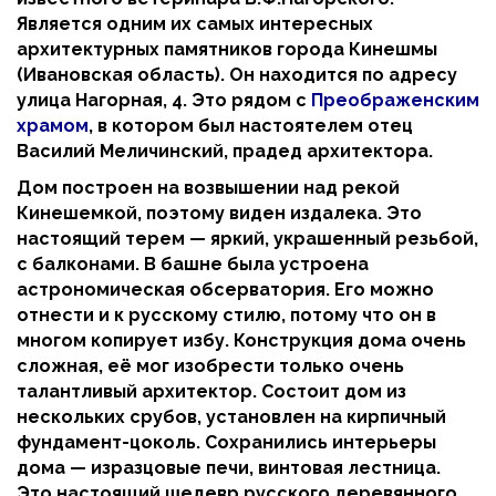
Является одним их самых интересных
архитектурных памятников города Кинешмы
(Ивановская область). Он находится по адресу
улица Нагорная, 4. Это рядом с
Преображенским
храмом
, в котором был настоятелем отец
Василий Меличинский, прадед архитектора.
Дом построен на возвышении над рекой
Кинешемкой, поэтому виден издалека. Это
настоящий терем — яркий, украшенный резьбой,
с балконами. В башне была устроена
астрономическая обсерватория. Его можно
отнести и к русскому стилю, потому что он в
многом копирует избу. Конструкция дома очень
сложная, её мог изобрести только очень
талантливый архитектор. Состоит дом из
нескольких срубов, установлен на кирпичный
фундамент-цоколь. Сохранились интерьеры
дома — изразцовые печи, винтовая лестница.
Это настоящий шедевр русского деревянного