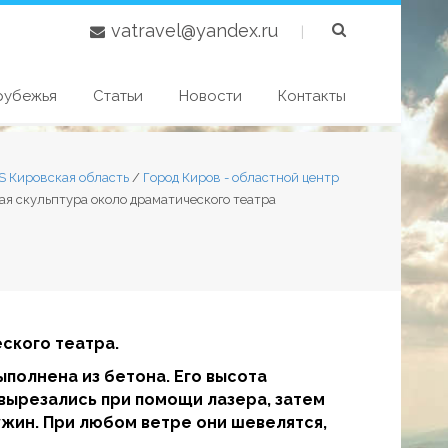
vatravel@yandex.ru
|
рубежья
Статьи
Новости
Контакты
S Кировская область
/
Город Киров - областной центр
я скульптура около драматического театра
ского театра.
ыполнена из бетона. Его высота
и вырезались при помощи лазера, затем
жин. При любом ветре они шевелятся,