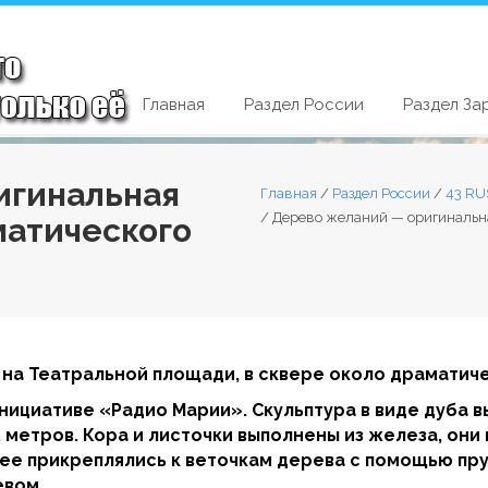
Главная
Раздел России
Раздел За
игинальная
Главная
/
Раздел России
/
43 RU
/
Дерево желаний — оригинальна
матического
на Театральной площади, в сквере около драматиче
инициативе «Радио Марии». Скульптура в виде дуба в
 5 метров. Кора и листочки выполнены из железа, он
ее прикреплялись к веточкам дерева с помощью пру
евом.