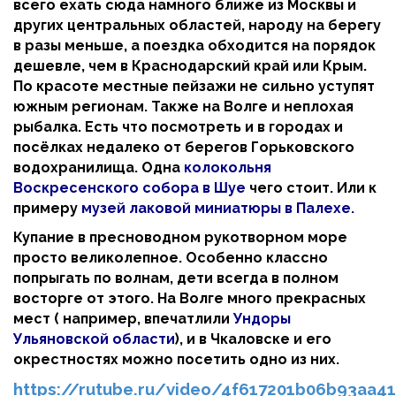
всего ехать сюда намного ближе из Москвы и
других центральных областей, народу на берегу
в разы меньше, а поездка обходится на порядок
дешевле, чем в Краснодарский край или Крым.
По красоте местные пейзажи не сильно уступят
южным регионам. Также на Волге и неплохая
рыбалка. Есть что посмотреть и в городах и
посёлках недалеко от берегов Горьковского
водохранилища. Одна
колокольня
Воскресенского собора в Шуе
чего стоит. Или к
примеру
музей лаковой миниатюры в Палехе.
Купание в пресноводном рукотворном море
просто великолепное. Особенно классно
попрыгать по волнам, дети всегда в полном
восторге от этого. На Волге много прекрасных
мест ( например, впечатлили
Ундоры
Ульяновской области
), и в Чкаловске и его
окрестностях можно посетить одно из них.
https://rutube.ru/video/4f617201b06b93aa41