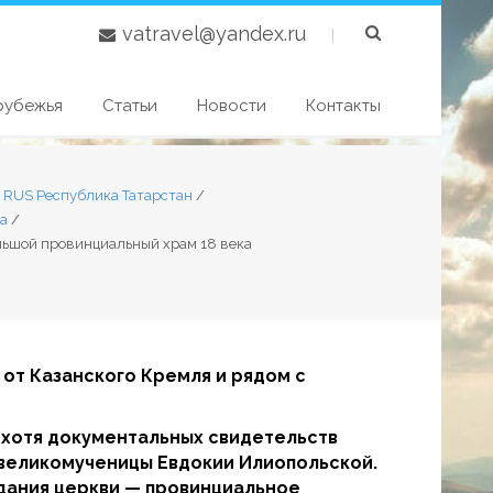
vatravel@yandex.ru
|
рубежья
Статьи
Новости
Контакты
6 RUS Республика Татарстан
/
на
/
льшой провинциальный храм 18 века
 от Казанского Кремля и рядом с
, хотя документальных свидетельств
й великомученицы Евдокии Илиопольской.
здания церкви — провинциальное