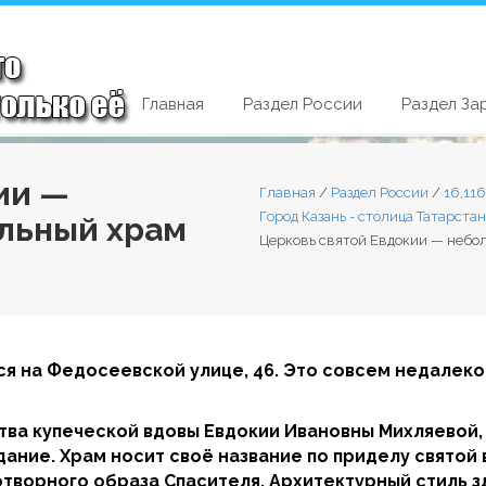
Главная
Раздел России
Раздел За
ии —
Главная
/
Раздел России
/
16,11
Город Казань - столица Татарста
льный храм
Церковь святой Евдокии — небо
ся на Федосеевской улице, 46. Это совсем недалеко
ства купеческой вдовы Евдокии Ивановны Михляевой
дание. Храм носит своё название по приделу свято
отворного образа Спасителя. Архитектурный стиль 