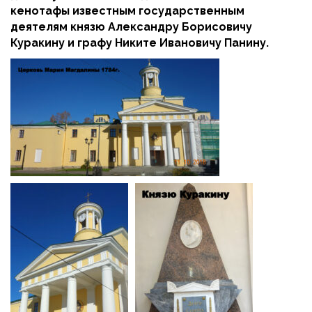
кенотафы известным государственным
деятелям князю Александру Борисовичу
Куракину и графу Никите Ивановичу Панину.