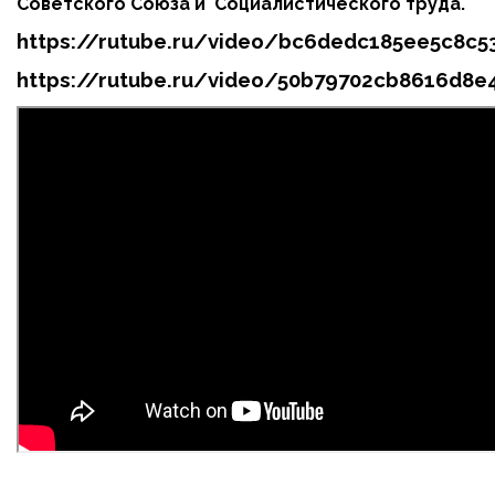
Советского Союза и Социалистического труда.
https://rutube.ru/video/bc6dedc185ee5c8c5
https://rutube.ru/video/50b79702cb8616d8