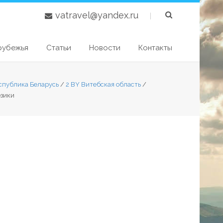
vatravel@yandex.ru
|
рубежья
Статьи
Новости
Контакты
спублика Беларусь
/
2 BY Витебская область
/
езики