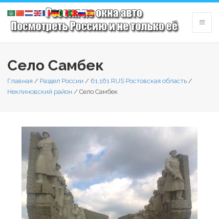
Село Самбек
Главная
/
Раздел России
/
61,161 RUS Ростовская область
/
Неклиновский район
/
Село Самбек