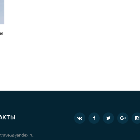
ия
АКТЫ
travel@yandex.ru