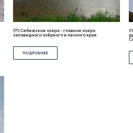
(!!!) Себежское озеро - главное озеро
(
заповедного озёрного и лесного края
д
С
ПОДРОБНЕЕ