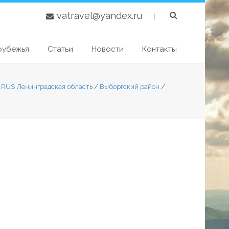
vatravel@yandex.ru
|
рубежья
Статьи
Новости
Контакты
7 RUS Ленинградская область
/
Выборгский район
/