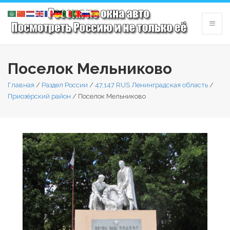
Поселок Мельниково
Главная
/
Раздел России
/
47,147 RUS Ленинградская область
/
Приозёрский район
/
Поселок Мельниково