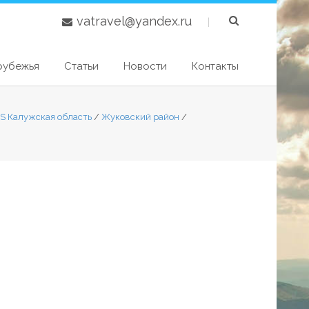
vatravel@yandex.ru
|
рубежья
Статьи
Новости
Контакты
S Калужская область
/
Жуковский район
/