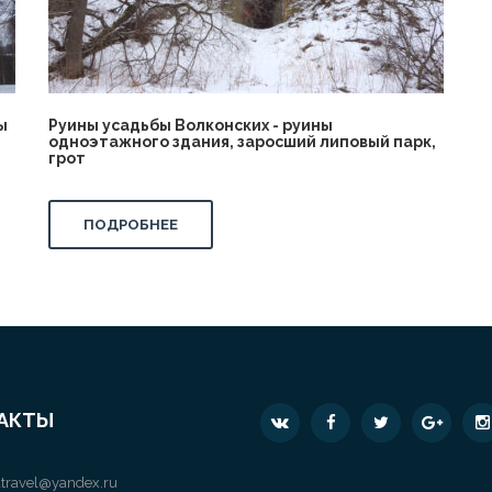
ы
Руины усадьбы Волконских - руины
одноэтажного здания, заросший липовый парк,
грот
ПОДРОБНЕЕ
АКТЫ
travel@yandex.ru