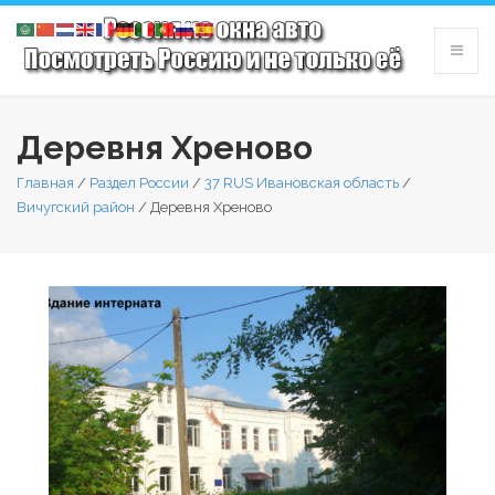
Деревня Хреново
Главная
/
Раздел России
/
37 RUS Ивановская область
/
Вичугский район
/
Деревня Хреново