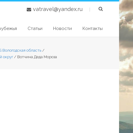
vatravel@yandex.ru
|
рубежья
Статьи
Новости
Контакты
S Вологодская область
/
й округ
/
Вотчина Деда Мороза