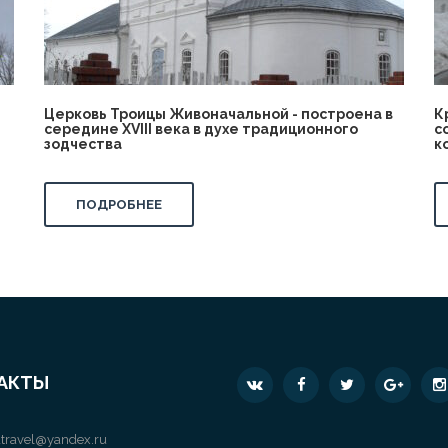
Церковь Троицы Живоначальной - построена в
К
середине XVIII века в духе традиционного
с
зодчества
к
ПОДРОБНЕЕ
АКТЫ
travel@yandex.ru