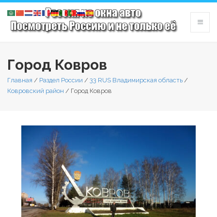
Город Ковров
Главная
/
Раздел России
/
33 RUS Владимирская область
/
Ковровский район
/
Город Ковров