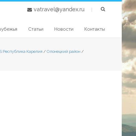
vatravel@yandex.ru
|
рубежья
Статьи
Новости
Контакты
S Республика Карелия
/
Олонецкий район
/