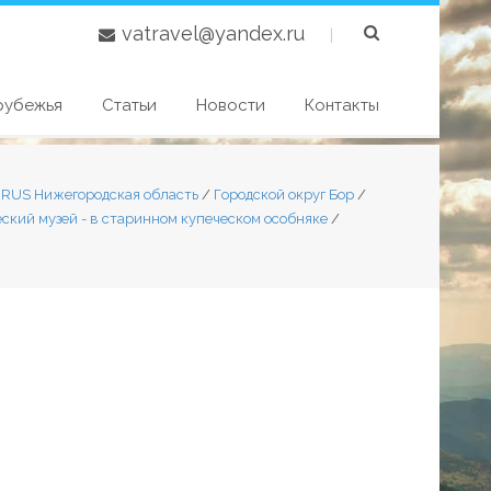
vatravel@yandex.ru
|
рубежья
Статьи
Новости
Контакты
2 RUS Нижегородская область
/
Городской округ Бор
/
еский музей - в старинном купеческом особняке
/