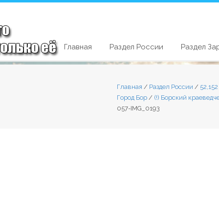
Главная
Раздел России
Раздел За
Главная
/
Раздел России
/
52,15
Город Бор
/
(!) Борский краеведч
057-IMG_0193