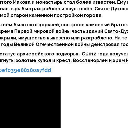
вятого Иакова и монастырь стал более известен. Ем
онастырь был разграблен и опустошён. Свято-Духов
самой старой каменной постройкой города.
в нём было пять церквей, построен каменный братск
время Первой мировой войны часть зданий Свято-Ду
акрыли, имущество вывезено или разграблено. На т
В годы Великой Отечественной войны действовал го
статус архиерейского подворья. С 2012 года получе
игнуты золотые купол и крест. Восстановлен и храм
20ef039e88180a7fdd