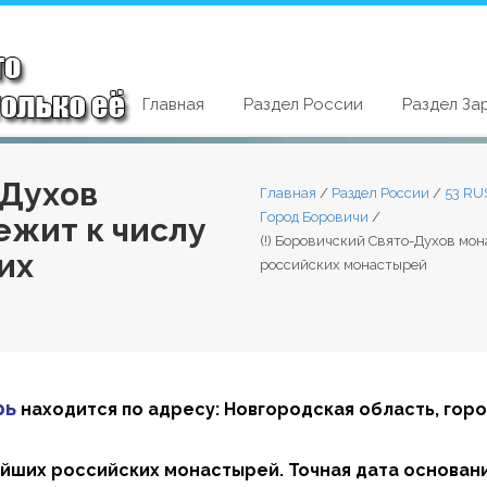
Главная
Раздел России
Раздел За
-Духов
Главная
/
Раздел России
/
53 RU
Город Боровичи
/
жит к числу
(!) Боровичский Свято-Духов м
их
российских монастырей
рь
находится по адресу: Новгородская область, гор
йших российских монастырей. Точная дата основани