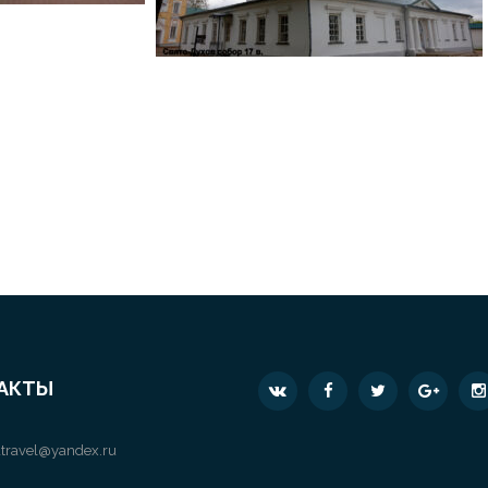
АКТЫ
travel@yandex.ru