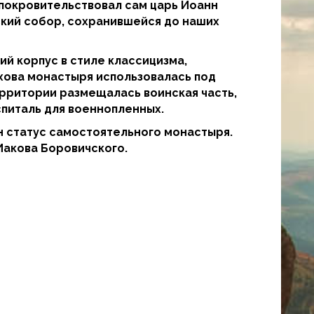
у покровительствовал сам царь Иоанн
ский собор, сохранившейся до наших
ий корпус в стиле классицизма,
хова монастыря использовалась под
ерритории размещалась воинская часть,
спиталь для военнопленных.
н статус самостоятельного монастыря.
 Иакова Боровичского.