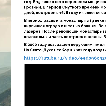
год. В 15 веке в него перенесли мощи с
Грозный. В период Смутного времени м
дней, построен в 1676 году и является 
В период расцвета монастыря в 19 веке 
кирпичная ограда с шестью башням. Во 
лазарет. После революции монастырь з
колокольня и часть построек снесены. 
В 2000 году возвращен верующим, имел 
На Свято-Духов собор в 2002 году воздв
https://rutube.ru/video/eed096c9