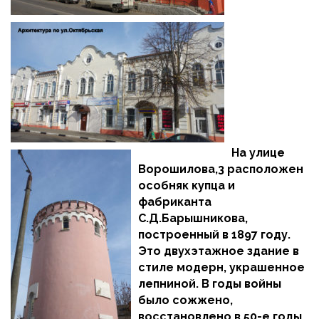
На улице
Ворошилова,3 расположен
особняк купца и
фабриканта
С.Д.Барышникова,
построенный в 1897 году.
Это двухэтажное здание в
стиле модерн, украшенное
лепниной. В годы войны
было сожжено,
восстановлено в 50-е годы.