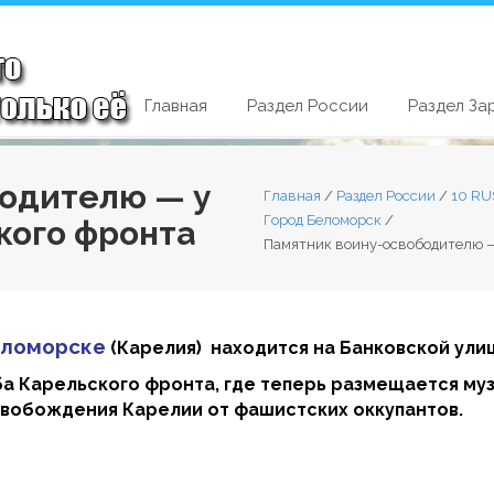
Главная
Раздел России
Раздел За
бодителю — у
Главная
/
Раздел России
/
10 RU
Город Беломорск
/
кого фронта
Памятник воину-освободителю —
еломорске
(Карелия) находится на Банковской улиц
а Карельского фронта, где теперь размещается муз
освобождения Карелии от фашистских оккупантов.